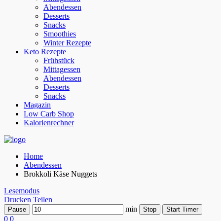
Abendessen
Desserts
Snacks
Smoothies
Winter Rezepte
Keto Rezepte
Frühstück
Mittagessen
Abendessen
Desserts
Snacks
Magazin
Low Carb Shop
Kalorienrechner
Home
Abendessen
Brokkoli Käse Nuggets
Lesemodus
Drucken
Teilen
min
Pause
Stop
Start Timer
0
0