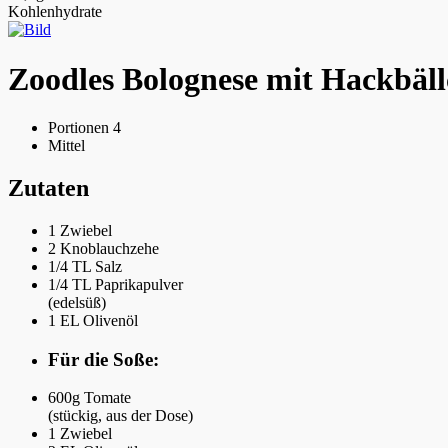
Kohlenhydrate
Zoodles Bolognese mit Hackbäl
Portionen 4
Mittel
Zutaten
1
Zwiebel
2
Knoblauchzehe
1/4 TL
Salz
1/4 TL
Paprikapulver
(edelsüß)
1 EL
Olivenöl
Für die Soße:
600g
Tomate
(stückig, aus der Dose)
1
Zwiebel