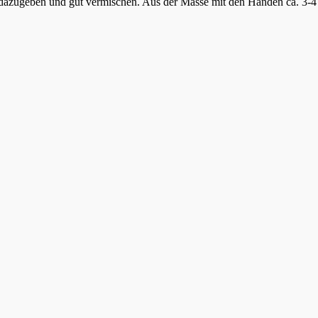
azugeben und gut vermischen. Aus der Masse mit den Händen ca. 3-4