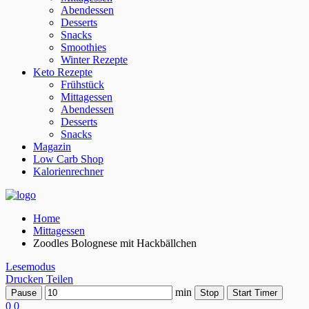
Abendessen
Desserts
Snacks
Smoothies
Winter Rezepte
Keto Rezepte
Frühstück
Mittagessen
Abendessen
Desserts
Snacks
Magazin
Low Carb Shop
Kalorienrechner
Home
Mittagessen
Zoodles Bolognese mit Hackbällchen
Lesemodus
Drucken
Teilen
min
Pause
Stop
Start Timer
0
0