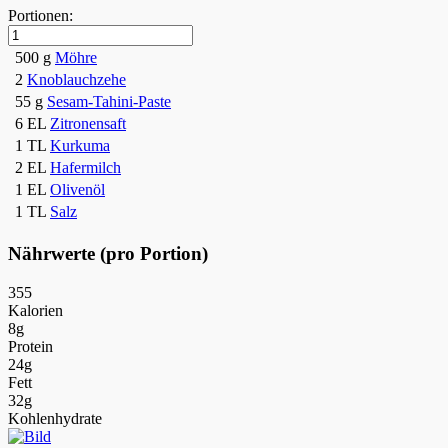
Portionen:
500 g
Möhre
2
Knoblauchzehe
55 g
Sesam-Tahini-Paste
6 EL
Zitronensaft
1 TL
Kurkuma
2 EL
Hafermilch
1 EL
Olivenöl
1 TL
Salz
Nährwerte (pro Portion)
355
Kalorien
8g
Protein
24g
Fett
32g
Kohlenhydrate