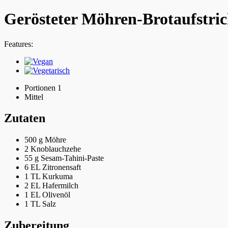
Gerösteter Möhren-Brotaufstri
Features:
Portionen 1
Mittel
Zutaten
500 g
Möhre
2
Knoblauchzehe
55 g
Sesam-Tahini-Paste
6 EL
Zitronensaft
1 TL
Kurkuma
2 EL
Hafermilch
1 EL
Olivenöl
1 TL
Salz
Zubereitung