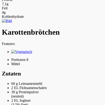
7,1g
Fett
4g
Kohlenhydrate
Karottenbrötchen
Features:
Portionen 8
Mittel
Zutaten
60 g
Leinsamenmehl
2 EL
Flohsamenschalen
30 g
Proteinpulver
(neutral)
2 EL
Joghurt
(3,5% Fett)