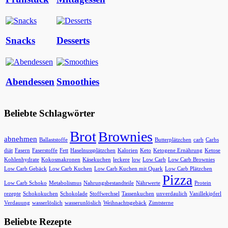
Snacks
Desserts
Abendessen
Smoothies
Beliebte Schlagwörter
Brot
Brownies
abnehmen
Ballaststoffe
Butterplätzchen
carb
Carbs
diät
Fasern
Faserstoffe
Fett
Haselnussplätzchen
Kalorien
Keto
Ketogene Ernährung
Ketose
Kohlenhydrate
Kokosmakronen
Käsekuchen
leckere
low
Low Carb
Low Carb Brownies
Low Carb Gebäck
Low Carb Kuchen
Low Carb Kuchen mit Quark
Low Carb Plätzchen
Pizza
Low Carb Schoko
Metabolismus
Nahrungsbestandteile
Nährwerte
Protein
rezepte
Schokokuchen
Schokolade
Stoffwechsel
Tassenkuchen
unverdaulich
Vanillekipferl
Verdauung
wasserlöslich
wasserunlöslich
Weihnachtsgebäck
Zimtsterne
Beliebte Rezepte